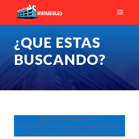
¿QUE ESTAS
BUSCANDO?
[es_search_form page_id=»471″
fields=»price,lot_size,es_category,es_type,es_feature,es
_rent_period,es_amenities» layout=»horizontal»]