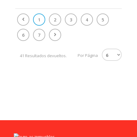
1
2
3
4
5
6
7
Por Página
41 Resultados devueltos.